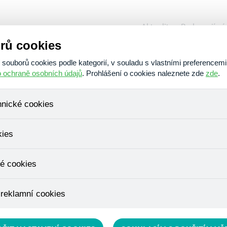
Aktuality
Podporují ná
rů cookies
O nás
Poskytujeme
Am
ouborů cookies podle kategorií, v souladu s vlastními preferencemi
o ochraně osobních údajů
. Prohlášení o cookies naleznete zde
zde
.
hnické cookies
, které jsou nezbytné ke správnému chování našich webových stráne
kies
ádání produktů v nákupním košíku, ovládání filtrů a také nastavení s
bí Váš souhlas a není možné jej ani odebrat.
ujeme skriptem společnosti Google Inc., která následně tato data a
é cookies
, protože anonymizované cookies nelze přiřadit konkrétnímu uživateli
é zboží apod.
u využívány k přizpůsobení našeho webu vašim potřebám a zájmům, c
 reklamní cookies
e nabídku přímo přizpůsobit vašim preferencím, což vám pomůže 
ým nedůležitým nabídkám.
épe cílit a vyhodnocovat marketingové kampaně.