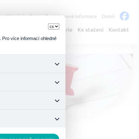
s
Užitečné odkazy
Zveřejňované informace
Domů
bulantní služby
Fotogalerie
Ke stažení
Kontakt
. Pro více informací ohledně
k a všech jejich funkcí.
ouhlasu s uživáním cookies.
nonymizuje. Po anonymizaci
. Proto nedokážeme zjistit
ož zajišťuje lepší nákupní
vyhnout se nevhodným