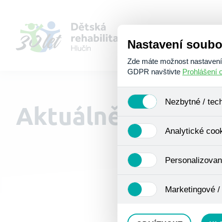
Nastavení soubo
Zde máte možnost nastavení s
GDPR navštivte
Prohlášení 
Nezbytné / tec
Aktuálně u nás
Jedná se o technické soubory
Analytické coo
Používají se mimo jiné k ukl
Pro tyto cookies není zapotře
Analytické cookies shromažď
Personalizovan
se již nejedná o osobní údaje
navštívené odkazy, prohlížen
Personalizované cookies jso
Marketingové /
zkušenosti. Díky nim můžem
doporučením produktů či jin
Tyto cookies nám umožňují l