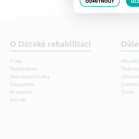
ODMÍTNOUT
UL
O Dětské rehabilitaci
Důle
O nás
Aktualit
Poskytujeme
Podporu
Ambulantní služby
Užitečn
Fotogalerie
Zveřejň
Ke stažení
Domů
Kontakt