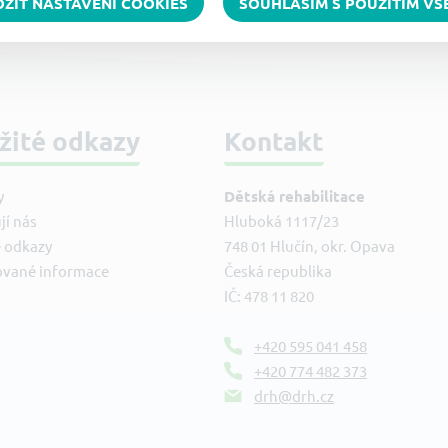
OŽIT NASTAVENÍ COOKIES
SOUHLASÍM S POUŽITÍM V
žité odkazy
Kontakt
y
Dětská rehabilitace
jí nás
Hluboká 1117/23
é odkazy
748 01 Hlučín, okr. Opava
ované informace
Česká republika
IČ: 478 11 820
+420 595 041 458
+420 774 482 373
drh@drh.cz